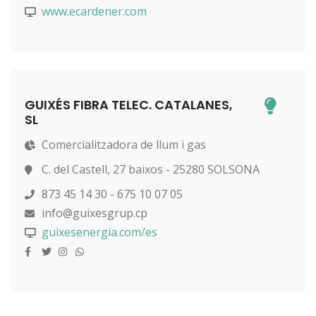
www.ecardener.com
GUIXÉS FIBRA TELEC. CATALANES,
SL
Comercialitzadora de llum i gas
C. del Castell, 27 baixos - 25280 SOLSONA
873 45 14 30 - 675 10 07 05
info@guixesgrup.cp
guixesenergia.com/es